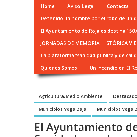
Home
Aviso Legal
Contacta
Detenido un hombre por el robo de un de
El Ayuntamiento de Rojales destina 150.
JORNADAS DE MEMORIA HISTÓRICA VIE
La plataforma “sanidad pública y de cali
Quienes Somos
Un incendio en El R
Agricultura/Medio Ambiente
Destacad
Municipios Vega Baja
Municipios Vega 
El Ayuntamiento de