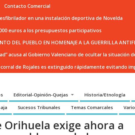
Contacto Comercial
sfibrilador en una instalación deportiva de Novelda
000 euros a los presupuestos participativos
NTO DEL PUEBLO EN HOMENAJE A LA GUERRILLA ANTIF
dad” acusa al Gobierno Valenciano de ocultar la situación
ecorral de Rojales es extinguido rápidamente evitando i
os
Editorial-Opinión-Quejas
Historia/Etnología
Baja
Sucesos Tribunales
Temas Comarcales
Vari
 Orihuela exige ahora a