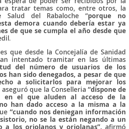
 espera de poder ser recibidos por la
ra tratar temas como, entre otros, la
e Salud del Rabaloche “
porque no
sta demora cuando debería estar ya
es de que se cumpla el año desde que
dil.
nes que desde la Concejalía de Sanidad
an intentado tramitar en las últimas
citud del número de usuarios de los
os han sido denegados, a pesar de que
cho a solicitarlos para mejorar los
l aseguró que la Conselleria
“dispone de
a en el que aluden al acceso de la
no han dado acceso a la misma a la
que
“cuando nos deniegan información
sistorio, no se la están negando a un
o a los oriolanos y oriolanas”,
afirmó