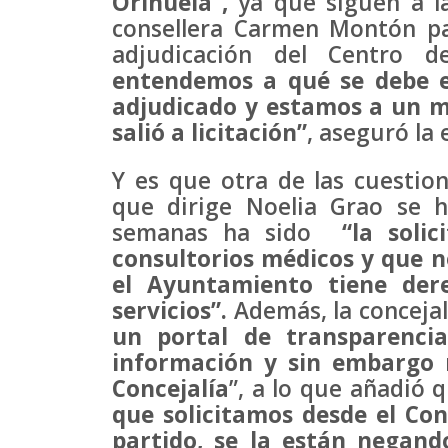
Orihuela”,
ya que siguen a la
consellera Carmen Montón pa
adjudicación del Centro d
entendemos a qué se debe e
adjudicado y estamos a un m
salió a licitación”
, aseguró la e
Y es que otra de las cuestio
que dirige Noelia Grao se h
semanas ha sido
“la soli
consultorios médicos y que n
el Ayuntamiento tiene dere
servicios”.
Además, la conceja
un portal de transparenci
información y sin embargo 
Concejalía
”, a lo que añadió 
que solicitamos desde el Con
partido, se la están negand