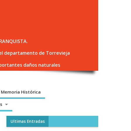
RANQUISTA.
 del departamento de Torrevieja
mportantes daños naturales
Memoria Histórica
os
Ultimas Entradas