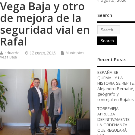
4 agosto, 2026
Vega Baja y otro
de mejora de la
Search
seguridad vial en
Rafal
eduardo
17 enero, 2016
Municipios
Vega Baja
Recent Posts
ESPAÑA SE
QUEMA…Y LA
HISTORIA SE REPITE.
Alejandro Bernabé,
geógrafo y
concejal en Rojales
TORREVIEJA
APRUEBA
DEFINITIVAMENTE
LA ORDENANZA
QUE REGULARÁ