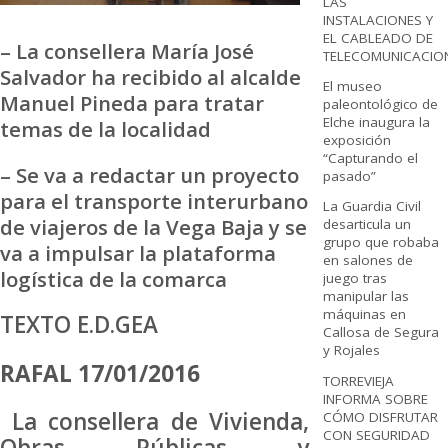
LAS
INSTALACIONES Y
EL CABLEADO DE
– La consellera María José
TELECOMUNICACIO
Salvador ha recibido al alcalde
El museo
Manuel Pineda para tratar
paleontológico de
Elche inaugura la
temas de la localidad
exposición
“Capturando el
– Se va a redactar un proyecto
pasado”
para el transporte interurbano
La Guardia Civil
de viajeros de la Vega Baja y se
desarticula un
grupo que robaba
va a impulsar la plataforma
en salones de
logística de la comarca
juego tras
manipular las
máquinas en
TEXTO E.D.GEA
Callosa de Segura
y Rojales
RAFAL 17/01/2016
TORREVIEJA
INFORMA SOBRE
La consellera de Vivienda,
CÓMO DISFRUTAR
CON SEGURIDAD
Obras Públicas y