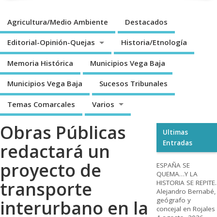
Agricultura/Medio Ambiente
Destacados
Editorial-Opinión-Quejas
Historia/Etnología
Memoria Histórica
Municipios Vega Baja
Municipios Vega Baja
Sucesos Tribunales
Temas Comarcales
Varios
Obras Públicas
Ultimas
Entradas
redactará un
proyecto de
ESPAÑA SE
QUEMA…Y LA
transporte
HISTORIA SE REPITE.
Alejandro Bernabé,
geógrafo y
interurbano en la
concejal en Rojales