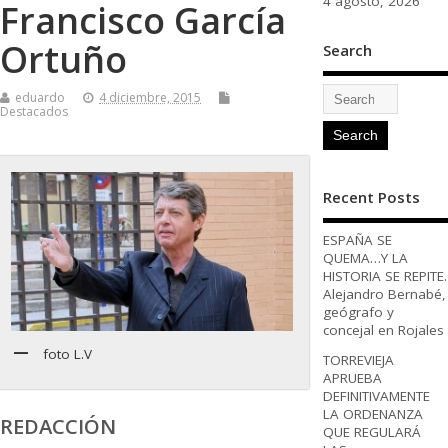
4 agosto, 2026
Francisco García
Ortuño
Search
eduardo
4 diciembre, 2015
Destacados
Recent Posts
ESPAÑA SE
QUEMA…Y LA
HISTORIA SE REPITE.
Alejandro Bernabé,
geógrafo y
concejal en Rojales
foto L.V
TORREVIEJA
APRUEBA
DEFINITIVAMENTE
LA ORDENANZA
REDACCIÓN
QUE REGULARÁ