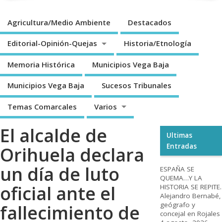
Agricultura/Medio Ambiente
Destacados
Editorial-Opinión-Quejas
Historia/Etnología
Memoria Histórica
Municipios Vega Baja
Municipios Vega Baja
Sucesos Tribunales
Temas Comarcales
Varios
El alcalde de
Ultimas
Entradas
Orihuela declara
un día de luto
ESPAÑA SE
QUEMA…Y LA
oficial ante el
HISTORIA SE REPITE.
Alejandro Bernabé,
geógrafo y
fallecimiento de
concejal en Rojales