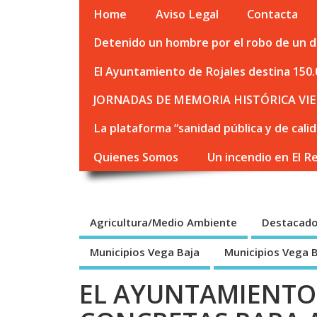
Home
Aviso Legal
Contacta
Detenido un hombre por el robo de un de
El Ayuntamiento de Rojales destina 150.
JORNADAS DE MEMORIA HISTÓRICA VIE
La plataforma “sanidad pública y de cali
Quienes Somos
Un incendio en El R
Agricultura/Medio Ambiente
Destacad
Municipios Vega Baja
Municipios Vega 
EL AYUNTAMIENTO 