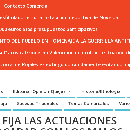
Contacto Comercial
sfibrilador en una instalación deportiva de Novelda
000 euros a los presupuestos participativos
NTO DEL PUEBLO EN HOMENAJE A LA GUERRILLA ANTIF
dad” acusa al Gobierno Valenciano de ocultar la situación
ecorral de Rojales es extinguido rápidamente evitando i
os
Editorial-Opinión-Quejas
Historia/Etnología
Baja
Sucesos Tribunales
Temas Comarcales
Vari
FIJA LAS ACTUACIONES