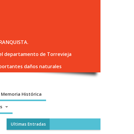
RANQUISTA.
 del departamento de Torrevieja
mportantes daños naturales
Memoria Histórica
os
Ultimas Entradas