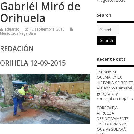
4 agosto, 2026
Gabriél Miró de
Orihuela
Search
eduardo
12 septiembre, 2015
Municipios Vega Baja
REDACIÓN
Recent Posts
ORIHELA 12-09-2015
ESPAÑA SE
QUEMA…Y LA
HISTORIA SE REPITE.
Alejandro Bernabé,
geógrafo y
concejal en Rojales
TORREVIEJA
APRUEBA
DEFINITIVAMENTE
LA ORDENANZA
QUE REGULARÁ