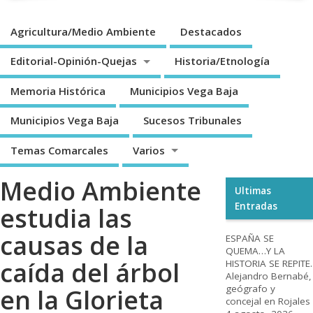
Agricultura/Medio Ambiente
Destacados
Editorial-Opinión-Quejas
Historia/Etnología
Memoria Histórica
Municipios Vega Baja
Municipios Vega Baja
Sucesos Tribunales
Temas Comarcales
Varios
Medio Ambiente
Ultimas
Entradas
estudia las
causas de la
ESPAÑA SE
QUEMA…Y LA
caída del árbol
HISTORIA SE REPITE.
Alejandro Bernabé,
geógrafo y
en la Glorieta
concejal en Rojales