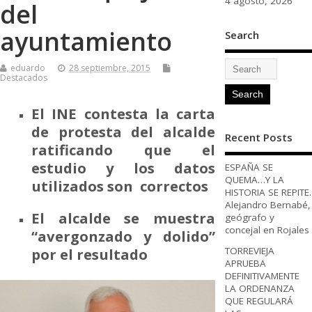
4 agosto, 2026
del
ayuntamiento
Search
eduardo
28 septiembre, 2015
Destacados
El INE contesta la carta
de protesta del alcalde
Recent Posts
ratificando que el
estudio y los datos
ESPAÑA SE
QUEMA…Y LA
utilizados son correctos
HISTORIA SE REPITE.
Alejandro Bernabé,
El alcalde se muestra
geógrafo y
concejal en Rojales
“avergonzado y dolido”
por el resultado
TORREVIEJA
APRUEBA
DEFINITIVAMENTE
LA ORDENANZA
QUE REGULARÁ