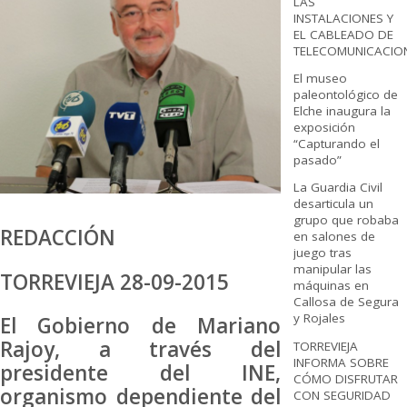
LAS
INSTALACIONES Y
EL CABLEADO DE
TELECOMUNICACIO
El museo
paleontológico de
Elche inaugura la
exposición
“Capturando el
pasado”
La Guardia Civil
desarticula un
grupo que robaba
REDACCIÓN
en salones de
juego tras
manipular las
TORREVIEJA 28-09-2015
máquinas en
Callosa de Segura
y Rojales
El Gobierno de Mariano
Rajoy, a través del
TORREVIEJA
INFORMA SOBRE
presidente del INE,
CÓMO DISFRUTAR
organismo dependiente del
CON SEGURIDAD