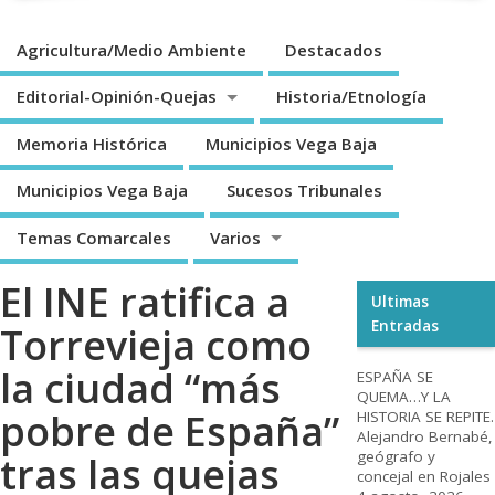
Agricultura/Medio Ambiente
Destacados
Editorial-Opinión-Quejas
Historia/Etnología
Memoria Histórica
Municipios Vega Baja
Municipios Vega Baja
Sucesos Tribunales
Temas Comarcales
Varios
El INE ratifica a
Ultimas
Entradas
Torrevieja como
la ciudad “más
ESPAÑA SE
QUEMA…Y LA
pobre de España”
HISTORIA SE REPITE.
Alejandro Bernabé,
geógrafo y
tras las quejas
concejal en Rojales