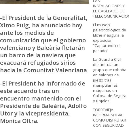
LAS
INSTALACIONES Y
EL CABLEADO DE
-El President de la Generalitat,
TELECOMUNICACIO
Ximo Puig, ha anunciado hoy
El museo
paleontológico de
ante los medios de
Elche inaugura la
comunicación que el gobierno
exposición
“Capturando el
valenciano y Baleària fletarán
pasado”
un barco de la naviera que
La Guardia Civil
evacuará refugiados sirios
desarticula un
hacia la Comunitat Valenciana
grupo que robaba
en salones de
juego tras
-El President ha informado de
manipular las
este acuerdo tras un
máquinas en
Callosa de Segura
encuentro mantenido con el
y Rojales
Presidente de Baleària, Adolfo
TORREVIEJA
Utor y la vicepresidenta,
INFORMA SOBRE
Monica Oltra.
CÓMO DISFRUTAR
CON SEGURIDAD