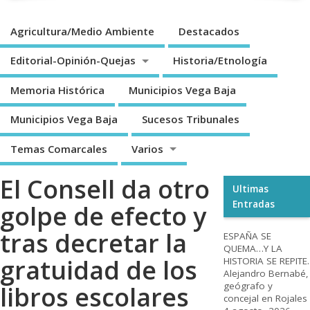
Agricultura/Medio Ambiente
Destacados
Editorial-Opinión-Quejas
Historia/Etnología
Memoria Histórica
Municipios Vega Baja
Municipios Vega Baja
Sucesos Tribunales
Temas Comarcales
Varios
El Consell da otro
Ultimas
Entradas
golpe de efecto y
tras decretar la
ESPAÑA SE
QUEMA…Y LA
gratuidad de los
HISTORIA SE REPITE.
Alejandro Bernabé,
geógrafo y
libros escolares
concejal en Rojales