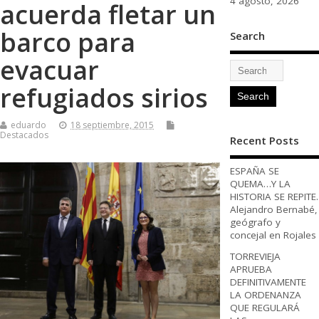
4 agosto, 2026
acuerda fletar un
barco para
Search
evacuar
refugiados sirios
eduardo
18 septiembre, 2015
Destacados
Recent Posts
ESPAÑA SE
QUEMA…Y LA
HISTORIA SE REPITE.
Alejandro Bernabé,
geógrafo y
concejal en Rojales
TORREVIEJA
APRUEBA
DEFINITIVAMENTE
LA ORDENANZA
QUE REGULARÁ