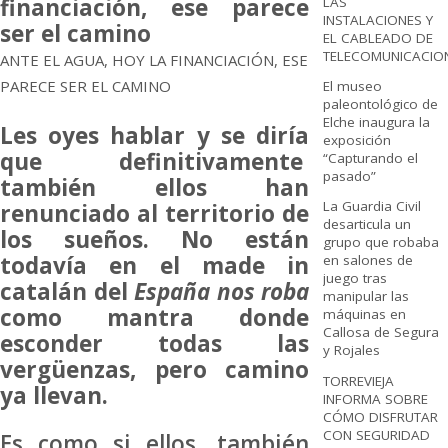
LAS
INSTALACIONES Y
EL CABLEADO DE
TELECOMUNICACIO
ANTE EL AGUA, HOY LA FINANCIACIÓN, ESE
PARECE SER EL CAMINO
El museo
paleontológico de
Elche inaugura la
Les oyes hablar y se diría
exposición
que definitivamente
“Capturando el
pasado”
también ellos han
La Guardia Civil
renunciado al territorio de
desarticula un
los sueños. No están
grupo que robaba
todavía en el made in
en salones de
juego tras
catalán del
España nos roba
manipular las
como mantra donde
máquinas en
Callosa de Segura
esconder todas las
y Rojales
vergüenzas, pero camino
TORREVIEJA
ya llevan.
INFORMA SOBRE
CÓMO DISFRUTAR
CON SEGURIDAD
Es como si ellos, también