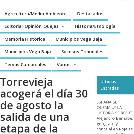
Agricultura/Medio Ambiente
Destacados
Editorial-Opinión-Quejas
Historia/Etnología
Memoria Histórica
Municipios Vega Baja
Municipios Vega Baja
Sucesos Tribunales
Temas Comarcales
Varios
Torrevieja
Ultimas
Entradas
acogerá el día 30
de agosto la
ESPAÑA SE
QUEMA…Y LA
salida de una
HISTORIA SE REPITE.
Alejandro Bernabé,
geógrafo y
etapa de la
concejal en Rojales