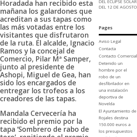
Horadada han recibido esta
DEL ECLIPSE SOLAR
DEL 12 DE AGOSTO
mañana los galardones que
acreditan a sus tapas como
las más votadas entre los
Pages
visitantes que disfrutaron
de la ruta. El alcalde, Ignacio
Aviso Legal
Contacta
Ramos y la concejal de
Contacto Comercial
Comercio, Pilar Mª Samper,
Detenido un
junto al presidente de
hombre por el
Ashopi, Miguel de Gea, han
robo de un
sido los encargados de
desfibrilador en
entregar los trofeos a los
una instalación
creadores de las tapas.
deportiva de
Novelda
El Ayuntamiento de
Mandala Cervecería ha
Rojales destina
recibido el premio por la
150.000 euros a
tapa ‘Sombrero de rabo de
los presupuestos