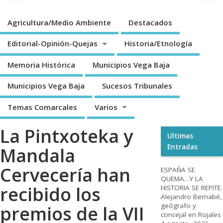
Agricultura/Medio Ambiente
Destacados
Editorial-Opinión-Quejas
Historia/Etnología
Memoria Histórica
Municipios Vega Baja
Municipios Vega Baja
Sucesos Tribunales
Temas Comarcales
Varios
La Pintxoteka y
Ultimas
Entradas
Mandala
Cervecería han
ESPAÑA SE
QUEMA…Y LA
recibido los
HISTORIA SE REPITE.
Alejandro Bernabé,
geógrafo y
premios de la VII
concejal en Rojales