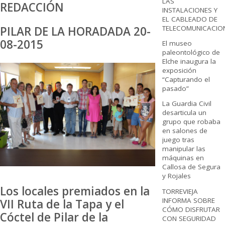
LAS
REDACCIÓN
INSTALACIONES Y
EL CABLEADO DE
TELECOMUNICACIO
PILAR DE LA HORADADA 20-
08-2015
El museo
paleontológico de
Elche inaugura la
exposición
“Capturando el
pasado”
La Guardia Civil
desarticula un
grupo que robaba
en salones de
juego tras
manipular las
máquinas en
Callosa de Segura
y Rojales
Los locales premiados en la
TORREVIEJA
INFORMA SOBRE
VII Ruta de la Tapa y el
CÓMO DISFRUTAR
Cóctel de Pilar de la
CON SEGURIDAD