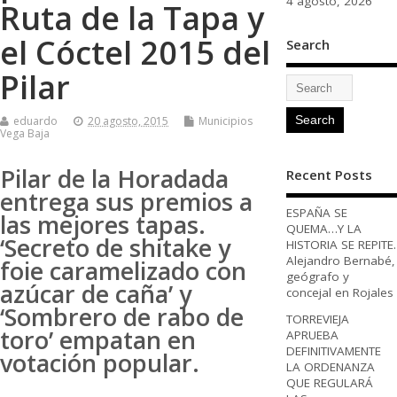
4 agosto, 2026
Ruta de la Tapa y
el Cóctel 2015 del
Search
Pilar
eduardo
20 agosto, 2015
Municipios
Vega Baja
Pilar de la Horadada
Recent Posts
entrega sus premios a
ESPAÑA SE
las mejores tapas.
QUEMA…Y LA
‘Secreto de shitake y
HISTORIA SE REPITE.
Alejandro Bernabé,
foie caramelizado con
geógrafo y
azúcar de caña’ y
concejal en Rojales
‘Sombrero de rabo de
TORREVIEJA
toro’ empatan en
APRUEBA
DEFINITIVAMENTE
votación popular.
LA ORDENANZA
QUE REGULARÁ