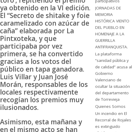
toro’, repitiendo el premio
participativos
ya obtenido en la VI edición.
JORNADAS DE
El “Secreto de shitake y foie
MEMORIA
HISTÓRICA VIENTO
caramelizado con azúcar de
DEL PUEBLO EN
caña” elaborada por La
HOMENAJE A LA
Pintxoteka, y que
GUERRILLA
participaba por vez
ANTIFRANQUISTA.
primera, se ha convertido
La plataforma
gracias a los votos del
“sanidad pública y
de calidad” acusa al
público en tapa ganadora.
Gobierno
Luis Villar y Juan José
Valenciano de
Morán, responsables de los
ocultar la situación
locales respectivamente
del departamento
recogían los premios muy
de Torrevieja
ilusionados.
Quienes Somos
Un incendio en El
Asimismo, esta mañana y
Recorral de Rojales
es extinguido
en el mismo acto se han