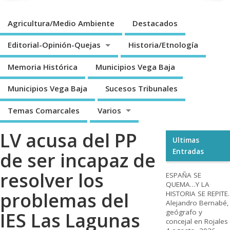
Agricultura/Medio Ambiente
Destacados
Editorial-Opinión-Quejas
Historia/Etnología
Memoria Histórica
Municipios Vega Baja
Municipios Vega Baja
Sucesos Tribunales
Temas Comarcales
Varios
LV acusa del PP
Ultimas
Entradas
de ser incapaz de
resolver los
ESPAÑA SE
QUEMA…Y LA
problemas del
HISTORIA SE REPITE.
Alejandro Bernabé,
geógrafo y
IES Las Lagunas
concejal en Rojales