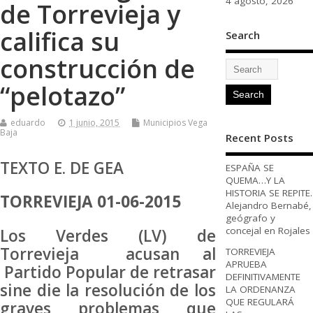
4 agosto, 2026
de Torrevieja y
califica su
Search
construcción de
“pelotazo”
eduardo
1 junio, 2015
Municipios Vega
Baja
Recent Posts
TEXTO E. DE GEA
ESPAÑA SE
QUEMA…Y LA
HISTORIA SE REPITE.
TORREVIEJA 01-06-2015
Alejandro Bernabé,
geógrafo y
concejal en Rojales
Los Verdes (LV) de
Torrevieja acusan al
TORREVIEJA
APRUEBA
Partido Popular de retrasar
DEFINITIVAMENTE
sine die la resolución de los
LA ORDENANZA
QUE REGULARÁ
graves problemas que