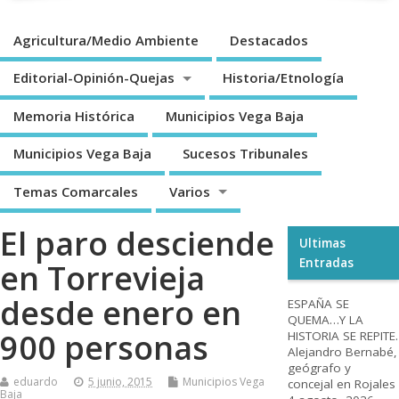
Agricultura/Medio Ambiente
Destacados
Editorial-Opinión-Quejas
Historia/Etnología
Memoria Histórica
Municipios Vega Baja
Municipios Vega Baja
Sucesos Tribunales
Temas Comarcales
Varios
El paro desciende
Ultimas
Entradas
en Torrevieja
desde enero en
ESPAÑA SE
QUEMA…Y LA
900 personas
HISTORIA SE REPITE.
Alejandro Bernabé,
geógrafo y
eduardo
5 junio, 2015
Municipios Vega
concejal en Rojales
Baja