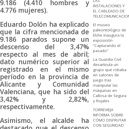
LAS
9.186 (4.410 hombres y
INSTALACIONES Y
4.776 mujeres).
EL CABLEADO DE
TELECOMUNICACIO
Eduardo Dolón ha explicado
El museo
que la cifra mencionada de
paleontológico de
Elche inaugura la
9.186 parados supone un
exposición
descenso del 3,47%
“Capturando el
pasado”
respecto al mes de abril;
La Guardia Civil
dato numérico superior al
desarticula un
registrado en el mismo
grupo que robaba
período en la provincia de
en salones de
juego tras
Alicante y Comunidad
manipular las
Valenciana, que ha sido del
máquinas en
Callosa de Segura
3,42% y 2,82%,
y Rojales
respectivamente.
TORREVIEJA
INFORMA SOBRE
Asimismo, el alcalde ha
CÓMO DISFRUTAR
CON SEGURIDAD
destacado que el descenso