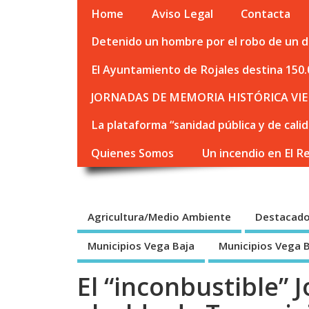
Home
Aviso Legal
Contacta
Detenido un hombre por el robo de un de
El Ayuntamiento de Rojales destina 150.
JORNADAS DE MEMORIA HISTÓRICA VIE
La plataforma “sanidad pública y de cali
Quienes Somos
Un incendio en El R
Agricultura/Medio Ambiente
Destacad
Municipios Vega Baja
Municipios Vega 
El “inconbustible”