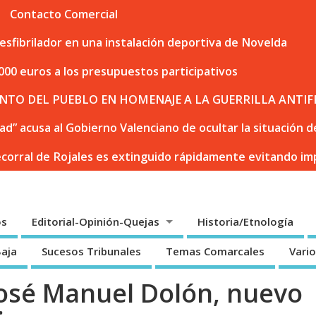
Contacto Comercial
sfibrilador en una instalación deportiva de Novelda
000 euros a los presupuestos participativos
NTO DEL PUEBLO EN HOMENAJE A LA GUERRILLA ANTIF
dad” acusa al Gobierno Valenciano de ocultar la situación
ecorral de Rojales es extinguido rápidamente evitando i
os
Editorial-Opinión-Quejas
Historia/Etnología
Baja
Sucesos Tribunales
Temas Comarcales
Vari
 José Manuel Dolón, nuevo