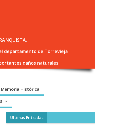
RANQUISTA.
 del departamento de Torrevieja
mportantes daños naturales
Memoria Histórica
os
Ultimas Entradas