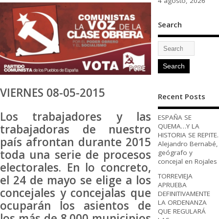
4 agosto, 2026
Search
VIERNES 08-05-2015
Recent Posts
Los trabajadores y las
ESPAÑA SE
trabajadoras de nuestro
QUEMA…Y LA
HISTORIA SE REPITE.
país afrontan durante 2015
Alejandro Bernabé,
toda una serie de procesos
geógrafo y
concejal en Rojales
electorales. En lo concreto,
TORREVIEJA
el 24 de mayo se elige a los
APRUEBA
concejales y concejalas que
DEFINITIVAMENTE
ocuparán los asientos de
LA ORDENANZA
QUE REGULARÁ
los más de 8.000 municipios