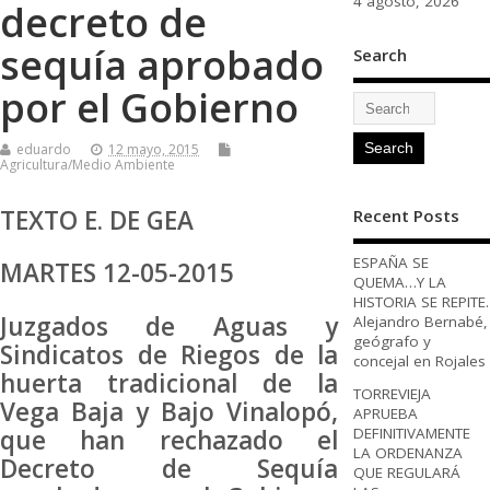
4 agosto, 2026
decreto de
sequía aprobado
Search
por el Gobierno
eduardo
12 mayo, 2015
Agricultura/Medio Ambiente
TEXTO E. DE GEA
Recent Posts
ESPAÑA SE
MARTES 12-05-2015
QUEMA…Y LA
HISTORIA SE REPITE.
Juzgados de Aguas y
Alejandro Bernabé,
geógrafo y
Sindicatos de Riegos de la
concejal en Rojales
huerta tradicional de la
TORREVIEJA
Vega Baja y Bajo Vinalopó,
APRUEBA
que han rechazado el
DEFINITIVAMENTE
LA ORDENANZA
Decreto de Sequía
QUE REGULARÁ