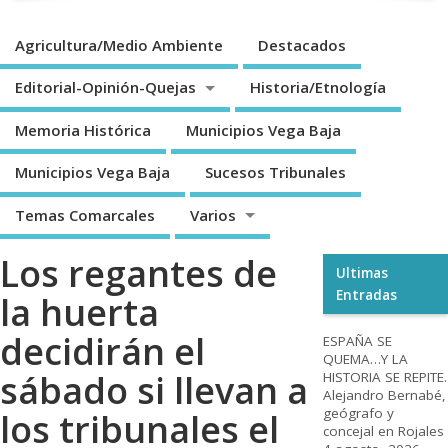
Agricultura/Medio Ambiente
Destacados
Editorial-Opinión-Quejas
Historia/Etnología
Memoria Histórica
Municipios Vega Baja
Municipios Vega Baja
Sucesos Tribunales
Temas Comarcales
Varios
Los regantes de
Ultimas
Entradas
la huerta
decidirán el
ESPAÑA SE
QUEMA…Y LA
sábado si llevan a
HISTORIA SE REPITE.
Alejandro Bernabé,
geógrafo y
los tribunales el
concejal en Rojales