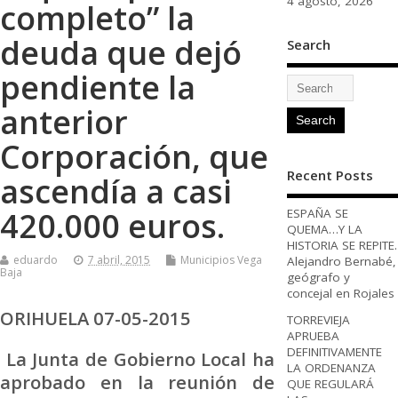
4 agosto, 2026
completo” la
deuda que dejó
Search
pendiente la
anterior
Corporación, que
Recent Posts
ascendía a casi
420.000 euros.
ESPAÑA SE
QUEMA…Y LA
HISTORIA SE REPITE.
eduardo
7 abril, 2015
Municipios Vega
Alejandro Bernabé,
Baja
geógrafo y
concejal en Rojales
ORIHUELA 07-05-2015
TORREVIEJA
APRUEBA
DEFINITIVAMENTE
La Junta de Gobierno Local ha
LA ORDENANZA
aprobado en la reunión de
QUE REGULARÁ