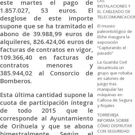
LAS
este martes el pago de
INSTALACIONES Y
1.857.027, 53 euros. El
EL CABLEADO DE
desglose de este importe
TELECOMUNICACIO
supone que se ha tramitado el
El museo
paleontológico de
abono de 39.988,99 euros de
Elche inaugura la
alquileres, 826.424,06 euros de
exposición
“Capturando el
facturas de contratos en vigor,
pasado”
109.366,40 en facturas de
La Guardia Civil
contratos menores y
desarticula un
385.944,02 al Consorcio de
grupo que robaba
en salones de
Bomberos.
juego tras
manipular las
Esta última cantidad supone la
máquinas en
Callosa de Segura
cuota de participación íntegra
y Rojales
de todo 2015 que le
TORREVIEJA
corresponde al Ayuntamiento
INFORMA SOBRE
de Orihuela y que se abona
CÓMO DISFRUTAR
CON SEGURIDAD
bimestralmente. Según el