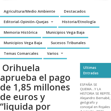
Agricultura/Medio Ambiente
Destacados
Editorial-Opinión-Quejas
Historia/Etnología
Memoria Histórica
Municipios Vega Baja
Municipios Vega Baja
Sucesos Tribunales
Temas Comarcales
Varios
Orihuela
Ultimas
Entradas
aprueba el pago
de 1,85 millones
ESPAÑA SE
QUEMA…Y LA
de euros y
HISTORIA SE REPITE.
Alejandro Bernabé,
geógrafo y
“liquida por
concejal en Rojales