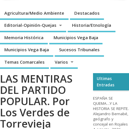
Agricultura/Medio Ambiente
Destacados
Editorial-Opinión-Quejas
Historia/Etnología
Memoria Histórica
Municipios Vega Baja
Municipios Vega Baja
Sucesos Tribunales
Temas Comarcales
Varios
LAS MENTIRAS
Ultimas
Entradas
DEL PARTIDO
POPULAR. Por
ESPAÑA SE
QUEMA…Y LA
Los Verdes de
HISTORIA SE REPITE.
Alejandro Bernabé,
geógrafo y
Torrevieja
concejal en Rojales