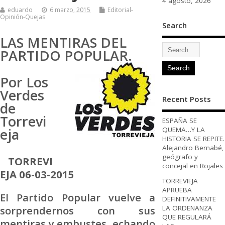
4 agosto, 2026
eduardo
6 marzo, 2015
Editorial-
Opinión-Quejas
Search
LAS MENTIRAS DEL
PARTIDO
POPULAR.
Por Los
Verdes
Recent Posts
de
Torrevi
ESPAÑA SE
eja
QUEMA…Y LA
HISTORIA SE REPITE.
Alejandro Bernabé,
geógrafo y
TORREVI
concejal en Rojales
EJA 06-03-2015
TORREVIEJA
APRUEBA
El Partido Popular vuelve a
DEFINITIVAMENTE
sorprendernos con sus
LA ORDENANZA
QUE REGULARÁ
mentiras y embustes, echando