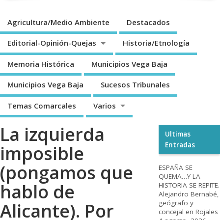
Agricultura/Medio Ambiente
Destacados
Editorial-Opinión-Quejas
Historia/Etnología
Memoria Histórica
Municipios Vega Baja
Municipios Vega Baja
Sucesos Tribunales
Temas Comarcales
Varios
La izquierda
Ultimas
Entradas
imposible
(pongamos que
ESPAÑA SE
QUEMA…Y LA
hablo de
HISTORIA SE REPITE.
Alejandro Bernabé,
geógrafo y
Alicante). Por
concejal en Rojales