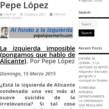
4 agosto, 2026
Pepe López
Search
eduardo
16 marzo, 2015
Editorial-
Opinión-Quejas
La izquierda imposible
Recent Posts
(pongamos que hablo de
ESPAÑA SE
Alicante)
. Por Pepe López
QUEMA…Y LA
HISTORIA SE REPITE.
Alejandro Bernabé,
Domingo, 15 Marzo 2015
geógrafo y
concejal en Rojales
¿Está la izquierda de Alicante
TORREVIEJA
condenada una vez más al
APRUEBA
suave suicidio de la
DEFINITIVAMENTE
LA ORDENANZA
irrelevancia? Si tal cosa
QUE REGULARÁ