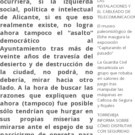
ocurriera, si la izquierda
LAS
INSTALACIONES Y
social, política e intelectual
EL CABLEADO DE
de Alicante, si es que eso
TELECOMUNICACIO
realmente existe, no logra
El museo
ahora tampoco el “asalto”
paleontológico de
Elche inaugura la
democrático al
exposición
Ayuntamiento tras más de
“Capturando el
pasado”
veinte años de travesía del
La Guardia Civil
desierto y de destrucción de
desarticula un
la ciudad, no podrá, no
grupo que robaba
debería, mirar hacia otro
en salones de
juego tras
lado. A la hora de buscar las
manipular las
razones que expliquen que
máquinas en
Callosa de Segura
ahora (tampoco) fue posible
y Rojales
sólo tendrían que hurgar en
TORREVIEJA
sus propias miserias y
INFORMA SOBRE
mirarse ante el espejo de su
CÓMO DISFRUTAR
CON SEGURIDAD
narcicismo de opereta para