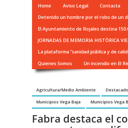
Home
Aviso Legal
Contacta
Detenido un hombre por el robo de un de
El Ayuntamiento de Rojales destina 150.
JORNADAS DE MEMORIA HISTÓRICA VIE
La plataforma “sanidad pública y de cali
Quienes Somos
Un incendio en El R
Agricultura/Medio Ambiente
Destacad
Municipios Vega Baja
Municipios Vega 
Fabra destaca el c