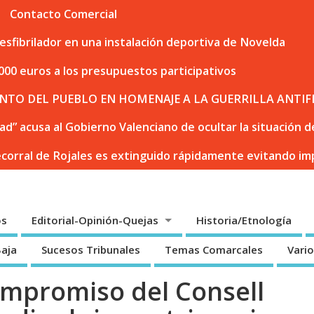
Contacto Comercial
sfibrilador en una instalación deportiva de Novelda
000 euros a los presupuestos participativos
NTO DEL PUEBLO EN HOMENAJE A LA GUERRILLA ANTIF
dad” acusa al Gobierno Valenciano de ocultar la situación
ecorral de Rojales es extinguido rápidamente evitando i
os
Editorial-Opinión-Quejas
Historia/Etnología
Baja
Sucesos Tribunales
Temas Comarcales
Vari
ompromiso del Consell