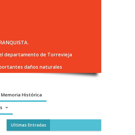
RANQUISTA.
 del departamento de Torrevieja
mportantes daños naturales
Memoria Histórica
os
Ultimas Entradas