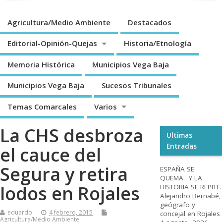
Agricultura/Medio Ambiente
Destacados
Editorial-Opinión-Quejas
Historia/Etnología
Memoria Histórica
Municipios Vega Baja
Municipios Vega Baja
Sucesos Tribunales
Temas Comarcales
Varios
La CHS desbroza
Ultimas
Entradas
el cauce del
Segura y retira
ESPAÑA SE
QUEMA…Y LA
lodos en Rojales
HISTORIA SE REPITE.
Alejandro Bernabé,
geógrafo y
eduardo
4 febrero, 2015
concejal en Rojales
Agricultura/Medio Ambiente