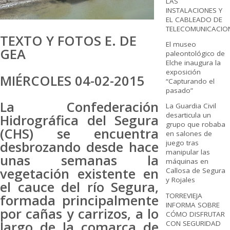
LAS
INSTALACIONES Y
EL CABLEADO DE
TELECOMUNICACIO
TEXTO Y FOTOS E. DE
El museo
GEA
paleontológico de
Elche inaugura la
exposición
MIÉRCOLES 04-02-2015
“Capturando el
pasado”
La Confederación
La Guardia Civil
desarticula un
Hidrográfica del Segura
grupo que robaba
(CHS) se encuentra
en salones de
desbrozando desde hace
juego tras
manipular las
unas semanas la
máquinas en
vegetación existente en
Callosa de Segura
y Rojales
el cauce del río Segura,
TORREVIEJA
formada principalmente
INFORMA SOBRE
por cañas y carrizos, a lo
CÓMO DISFRUTAR
largo de la comarca de
CON SEGURIDAD