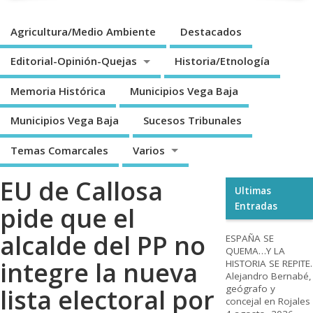
Agricultura/Medio Ambiente
Destacados
Editorial-Opinión-Quejas
Historia/Etnología
Memoria Histórica
Municipios Vega Baja
Municipios Vega Baja
Sucesos Tribunales
Temas Comarcales
Varios
EU de Callosa
Ultimas
Entradas
pide que el
alcalde del PP no
ESPAÑA SE
QUEMA…Y LA
integre la nueva
HISTORIA SE REPITE.
Alejandro Bernabé,
geógrafo y
lista electoral por
concejal en Rojales