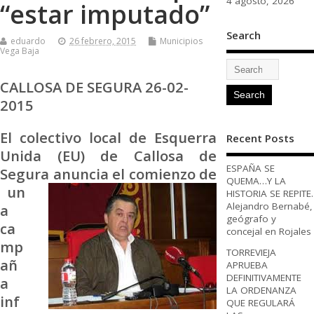
4 agosto, 2026
“estar imputado”
Search
eduardo
26 febrero, 2015
Municipios
Vega Baja
CALLOSA DE SEGURA 26-02-
2015
El colectivo local de Esquerra
Recent Posts
Unida (EU) de Callosa de
ESPAÑA SE
Segura anuncia
el comienzo de
QUEMA…Y LA
un
HISTORIA SE REPITE.
Alejandro Bernabé,
a
geógrafo y
ca
concejal en Rojales
mp
TORREVIEJA
añ
APRUEBA
DEFINITIVAMENTE
a
LA ORDENANZA
inf
QUE REGULARÁ