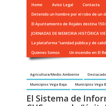
Home
Aviso Legal
Contacta
Detenido un hombre por el robo de un de
El Ayuntamiento de Rojales destina 150.
JORNADAS DE MEMORIA HISTÓRICA VIE
La plataforma “sanidad pública y de cali
Quienes Somos
Un incendio en El R
Agricultura/Medio Ambiente
Destacad
Municipios Vega Baja
Municipios Vega 
El Sistema de Info