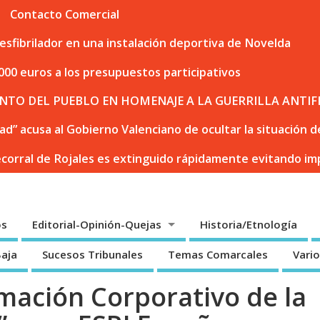
Contacto Comercial
sfibrilador en una instalación deportiva de Novelda
000 euros a los presupuestos participativos
NTO DEL PUEBLO EN HOMENAJE A LA GUERRILLA ANTIF
dad” acusa al Gobierno Valenciano de ocultar la situación
ecorral de Rojales es extinguido rápidamente evitando i
os
Editorial-Opinión-Quejas
Historia/Etnología
Baja
Sucesos Tribunales
Temas Comarcales
Vari
rmación Corporativo de la