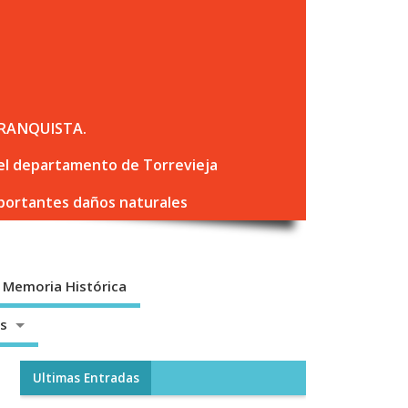
RANQUISTA.
 del departamento de Torrevieja
mportantes daños naturales
Memoria Histórica
os
Ultimas Entradas