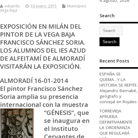
4 agosto, 2026
eduardo
16 enero, 2015
Municipios
Vega Baja
Search
EXPOSICIÓN EN MILÁN DEL
PINTOR DE LA VEGA BAJA
FRANCISCO SÁNCHEZ SORIA.
LOS ALUMNOS DEL IES AZUD
DE ALFEITAMÍ DE ALMORADÍ
Recent Posts
VISITARÁN LA EXPOSICIÓN.
ESPAÑA SE
ALMORADÍ 16-01-2014
QUEMA…Y LA
HISTORIA SE REPITE.
El pintor Francisco Sánchez
Alejandro Bernabé,
Soria amplia su presencia
geógrafo y
concejal en Rojales
internacional con
la muestra
“GÉNESIS”, que
TORREVIEJA
APRUEBA
se inaugura en
DEFINITIVAMENTE
el Instituto
LA ORDENANZA
QUE REGULARÁ
Cervantes de