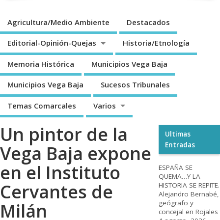
Agricultura/Medio Ambiente
Destacados
Editorial-Opinión-Quejas
Historia/Etnología
Memoria Histórica
Municipios Vega Baja
Municipios Vega Baja
Sucesos Tribunales
Temas Comarcales
Varios
Un pintor de la
Ultimas
Entradas
Vega Baja expone
en el Instituto
ESPAÑA SE
QUEMA…Y LA
Cervantes de
HISTORIA SE REPITE.
Alejandro Bernabé,
geógrafo y
Milán
concejal en Rojales