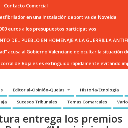
Contacto Comercial
sfibrilador en una instalación deportiva de Novelda
000 euros a los presupuestos participativos
NTO DEL PUEBLO EN HOMENAJE A LA GUERRILLA ANTIF
dad” acusa al Gobierno Valenciano de ocultar la situación
ecorral de Rojales es extinguido rápidamente evitando i
os
Editorial-Opinión-Quejas
Historia/Etnología
Baja
Sucesos Tribunales
Temas Comarcales
Vari
ltura entrega los premios