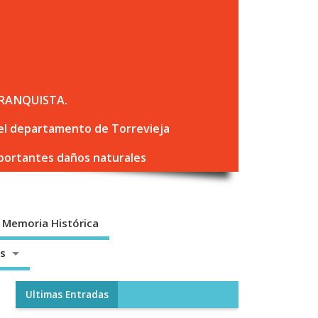
RANQUISTA.
 del departamento de Torrevieja
mportantes daños naturales
Memoria Histórica
os
Ultimas Entradas