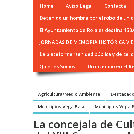
Home
Aviso Legal
Contacta
Detenido un hombre por el robo de un de
El Ayuntamiento de Rojales destina 150.
JORNADAS DE MEMORIA HISTÓRICA VIE
La plataforma “sanidad pública y de cali
Quienes Somos
Un incendio en El R
Agricultura/Medio Ambiente
Destacad
Municipios Vega Baja
Municipios Vega 
La concejala de Cu