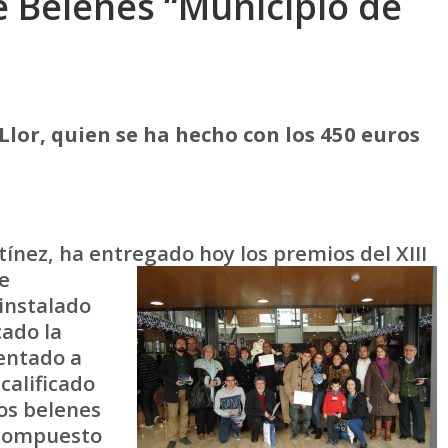
e Belenes “Municipio de
 Llor, quien se ha hecho con los 450 euros
tínez, ha entregado hoy los premios del XIII
e
 instalado
cado la
sentado a
calificado
os belenes
 compuesto