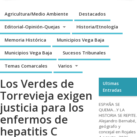
Agricultura/Medio Ambiente
Destacados
Editorial-Opinión-Quejas
Historia/Etnología
Memoria Histórica
Municipios Vega Baja
Municipios Vega Baja
Sucesos Tribunales
Temas Comarcales
Varios
Los Verdes de
Ultimas
Entradas
Torrevieja exigen
justicia para los
ESPAÑA SE
QUEMA…Y LA
enfermos de
HISTORIA SE REPITE.
Alejandro Bernabé,
geógrafo y
hepatitis C
concejal en Rojales