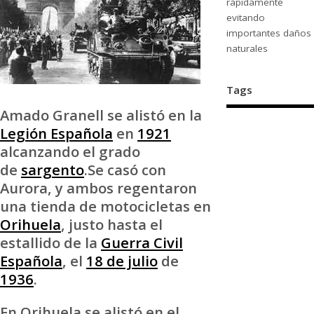
rápidamente
evitando
importantes daños
naturales
Tags
Amado Granell se alistó en la
Legión Española
en
1921
alcanzando el grado
de
sargento
.Se casó con
Aurora, y ambos regentaron
una tienda de motocicletas en
Orihuela
, justo hasta el
estallido de la
Guerra Civil
Española
, el
18 de julio
de
1936
.
En Orihuela se alistó en el