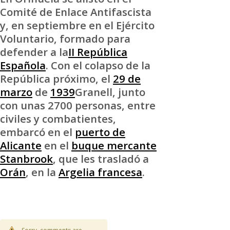
Comité de Enlace Antifascista
y, en septiembre en el Ejército
Voluntario, formado para
defender a la
II República
Española
. Con el colapso de la
República próximo, el
29 de
marzo
de
1939
Granell, junto
con unas 2700 personas, entre
civiles y combatientes,
embarcó en el
puerto de
Alicante
en el
buque mercante
Stanbrook
, que les trasladó a
Orán
, en la
Argelia francesa
.