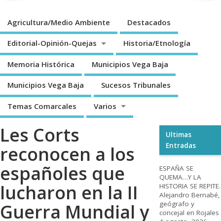
Agricultura/Medio Ambiente
Destacados
Editorial-Opinión-Quejas
Historia/Etnología
Memoria Histórica
Municipios Vega Baja
Municipios Vega Baja
Sucesos Tribunales
Temas Comarcales
Varios
Les Corts
Ultimas
Entradas
reconocen a los
españoles que
ESPAÑA SE
QUEMA…Y LA
lucharon en la II
HISTORIA SE REPITE.
Alejandro Bernabé,
geógrafo y
Guerra Mundial y
concejal en Rojales