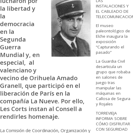
lucharon por
LAS
INSTALACIONES Y
la libertad y
EL CABLEADO DE
la
TELECOMUNICACIO
democracia
El museo
en la
paleontológico de
Elche inaugura la
Segunda
exposición
Guerra
“Capturando el
pasado”
Mundial y, en
especial, al
La Guardia Civil
desarticula un
valenciano y
grupo que robaba
vecino de Orihuela Amado
en salones de
juego tras
Granell, que participó en el
manipular las
liberación de París en la
máquinas en
Callosa de Segura
compañía La Nueve. Por ello,
y Rojales
Les Corts instan al Consell a
TORREVIEJA
rendirles homenaje.
INFORMA SOBRE
CÓMO DISFRUTAR
CON SEGURIDAD
La Comisión de Coordinación, Organización y