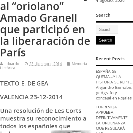
4 agosto, 2026
al “oriolano”
Amado Granell
Search
que participó en
la liberaración de
París
Recent Posts
eduardo
23 diciembre, 2014
Memoria
Histórica
ESPAÑA SE
QUEMA…Y LA
TEXTO E. DE GEA
HISTORIA SE REPITE.
Alejandro Bernabé,
geógrafo y
VALENCIA 23-12-2014
concejal en Rojales
TORREVIEJA
Una resolución de Les Corts
APRUEBA
muestra su reconocimiento a
DEFINITIVAMENTE
LA ORDENANZA
todos los españoles que
QUE REGULARÁ