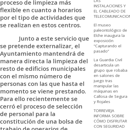
LAS
proceso de limpieza más
INSTALACIONES Y
flexible en cuanto a horarios
EL CABLEADO DE
por el tipo de actividades que
TELECOMUNICACIO
se realizan en estos centros.
El museo
paleontológico de
Elche inaugura la
Junto a este servicio que
exposición
se pretende externalizar, el
“Capturando el
pasado”
Ayuntamiento mantendrá de
manera directa la limpieza del
La Guardia Civil
desarticula un
resto de edificios municipales
grupo que robaba
con el mismo número de
en salones de
juego tras
personas con las que hasta el
manipular las
momento se viene prestando.
máquinas en
Callosa de Segura
Para ello recientemente se
y Rojales
cerró el proceso de selección
TORREVIEJA
de personal para la
INFORMA SOBRE
constitución de una bolsa de
CÓMO DISFRUTAR
CON SEGURIDAD
trabajo de operarios de