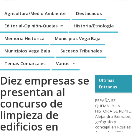
Agricultura/Medio Ambiente
Destacados
Editorial-Opinión-Quejas
Historia/Etnología
Memoria Histórica
Municipios Vega Baja
Municipios Vega Baja
Sucesos Tribunales
Temas Comarcales
Varios
Diez empresas se
Ultimas
Entradas
presentan al
concurso de
ESPAÑA SE
QUEMA…Y LA
limpieza de
HISTORIA SE REPITE.
Alejandro Bernabé,
geógrafo y
edificios en
concejal en Rojales