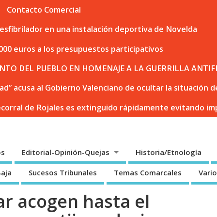
Contacto Comercial
sfibrilador en una instalación deportiva de Novelda
000 euros a los presupuestos participativos
NTO DEL PUEBLO EN HOMENAJE A LA GUERRILLA ANTIF
dad” acusa al Gobierno Valenciano de ocultar la situación
ecorral de Rojales es extinguido rápidamente evitando i
os
Editorial-Opinión-Quejas
Historia/Etnología
Baja
Sucesos Tribunales
Temas Comarcales
Vari
r acogen hasta el