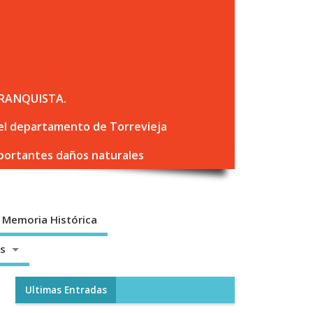
RANQUISTA.
 del departamento de Torrevieja
mportantes daños naturales
Memoria Histórica
os
Ultimas Entradas