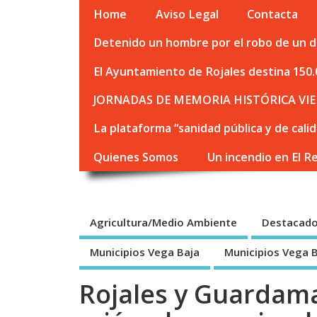
Home
Aviso Legal
Contacta
Detenido un hombre por el robo de un de
El Ayuntamiento de Rojales destina 150.
JORNADAS DE MEMORIA HISTÓRICA VIE
La plataforma “sanidad pública y de cali
Quienes Somos
Un incendio en El R
Agricultura/Medio Ambiente
Destacad
Municipios Vega Baja
Municipios Vega 
Rojales y Guardama