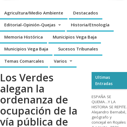
Agricultura/Medio Ambiente
Destacados
Editorial-Opinión-Quejas
Historia/Etnología
Memoria Histórica
Municipios Vega Baja
Municipios Vega Baja
Sucesos Tribunales
Temas Comarcales
Varios
Los Verdes
Ultimas
Entradas
alegan la
ordenanza de
ESPAÑA SE
QUEMA…Y LA
ocupación de la
HISTORIA SE REPITE.
Alejandro Bernabé,
geógrafo y
vía pública de
concejal en Rojales