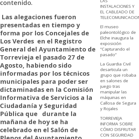
LAS
contenido.
INSTALACIONES Y
EL CABLEADO DE
Las alegaciones fueron
TELECOMUNICACIO
presentadas en tiempo y
El museo
forma por los Concejales de
paleontológico de
Elche inaugura la
Los Verdes en el Registro
exposición
General del Ayuntamiento de
“Capturando el
pasado”
Torrevieja el pasado 27 de
Agosto, habiendo sido
La Guardia Civil
desarticula un
informadas por los técnicos
grupo que robaba
municipales para poder ser
en salones de
juego tras
dictaminadas en la Comisión
manipular las
Informativa de Servicios a la
máquinas en
Callosa de Segura
Ciudadanía y Seguridad
y Rojales
Pública que durante la
TORREVIEJA
mañana de hoy se ha
INFORMA SOBRE
celebrado en el Salón de
CÓMO DISFRUTAR
CON SEGURIDAD
Plenos del Ayuntamiento,