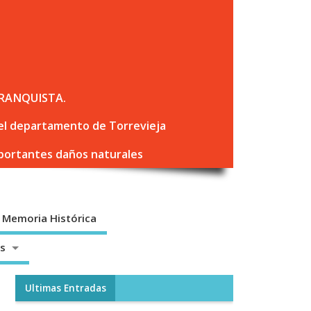
RANQUISTA.
 del departamento de Torrevieja
mportantes daños naturales
Memoria Histórica
os
Ultimas Entradas