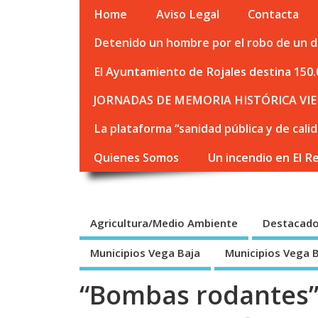
Home
Aviso Legal
Contacta
Detenido un hombre por el robo de un de
El Ayuntamiento de Rojales destina 150.
JORNADAS DE MEMORIA HISTÓRICA VIE
La plataforma “sanidad pública y de cali
Quienes Somos
Un incendio en El R
Agricultura/Medio Ambiente
Destacad
Municipios Vega Baja
Municipios Vega 
“Bombas rodantes” 