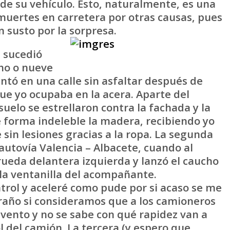
 de su vehículo. Esto, naturalmente, es una
muertes en carretera por otras causas, pues
 susto por la sorpresa.
, sucedió
cho o nueve
ntó en una calle sin asfaltar después de
ue yo ocupaba en la acera. Aparte del
 suelo se estrellaron contra la fachada y la
 forma indeleble la madera, recibiendo yo
sin lesiones gracias a la ropa. La segunda
 autovía Valencia – Albacete, cuando al
rueda delantera izquierda y lanzó el caucho
 la ventanilla del acompañante.
trol y aceleré como pude por si acaso se me
raño si consideramos que a los camioneros
evento y no se sabe con qué rapidez van a
l del camión. La tercera (y espero que