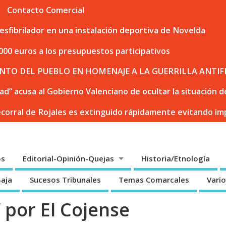
Contacto Comercial
sfibrilador en una instalación deportiva de Novelda
000 euros a los presupuestos participativos
NTO DEL PUEBLO EN HOMENAJE A LA GUERRILLA ANTIF
dad” acusa al Gobierno Valenciano de ocultar la situación
ecorral de Rojales es extinguido rápidamente evitando i
os
Editorial-Opinión-Quejas
Historia/Etnología
Baja
Sucesos Tribunales
Temas Comarcales
Vari
por El Cojense