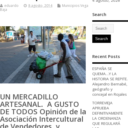
4 agosto, 2026
eduardo
8 agosto, 2014
Municipios Vega
Baja
Search
Recent Posts
ESPAÑA SE
QUEMA…Y LA
HISTORIA SE REPITE.
Alejandro Bernabé,
geógrafo y
concejal en Rojales
UN MERCADILLO
ARTESANAL. A GUSTO
TORREVIEJA
APRUEBA
DE TODOS Opinión de la
DEFINITIVAMENTE
Asociación Intercultural
LA ORDENANZA
QUE REGULARÁ
de Vendedores y