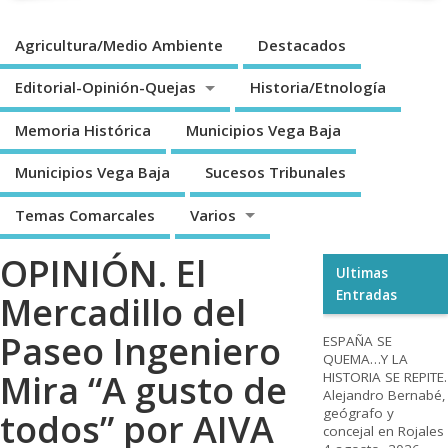
Agricultura/Medio Ambiente
Destacados
Editorial-Opinión-Quejas
Historia/Etnología
Memoria Histórica
Municipios Vega Baja
Municipios Vega Baja
Sucesos Tribunales
Temas Comarcales
Varios
OPINIÓN. El
Ultimas
Entradas
Mercadillo del
Paseo Ingeniero
ESPAÑA SE
QUEMA…Y LA
Mira “A gusto de
HISTORIA SE REPITE.
Alejandro Bernabé,
geógrafo y
todos” por AIVA
concejal en Rojales