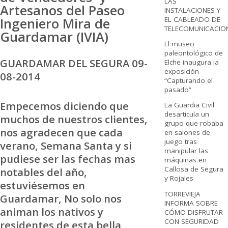
LAS
Artesanos del Paseo
INSTALACIONES Y
Ingeniero Mira de
EL CABLEADO DE
TELECOMUNICACIO
Guardamar (IVIA)
El museo
paleontológico de
GUARDAMAR DEL SEGURA 09-
Elche inaugura la
exposición
08-2014
“Capturando el
pasado”
Empecemos diciendo que
La Guardia Civil
desarticula un
muchos de nuestros clientes,
grupo que robaba
nos agradecen que cada
en salones de
juego tras
verano, Semana Santa y si
manipular las
pudiese ser las fechas mas
máquinas en
Callosa de Segura
notables del año,
y Rojales
estuviésemos en
TORREVIEJA
Guardamar, No solo nos
INFORMA SOBRE
animan los nativos y
CÓMO DISFRUTAR
CON SEGURIDAD
residentes de esta bella