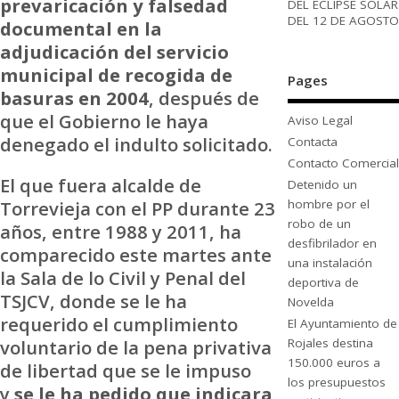
prevaricación y falsedad
DEL ECLIPSE SOLAR
DEL 12 DE AGOSTO
documental en la
adjudicación del servicio
municipal de recogida de
Pages
basuras en 2004
, después de
que el Gobierno le haya
Aviso Legal
denegado el indulto solicitado.
Contacta
Contacto Comercial
El que fuera alcalde de
Detenido un
Torrevieja con el PP durante 23
hombre por el
robo de un
años, entre 1988 y 2011, ha
desfibrilador en
comparecido este martes ante
una instalación
la Sala de lo Civil y Penal del
deportiva de
TSJCV, donde se le ha
Novelda
requerido el cumplimiento
El Ayuntamiento de
voluntario de la pena privativa
Rojales destina
150.000 euros a
de libertad que se le impuso
los presupuestos
y
se le ha pedido que indicara