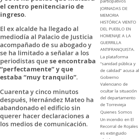
participativos
el centro penitenciario de
JORNADAS DE
ingreso
.
MEMORIA
HISTÓRICA VIENTO
El ex alcalde ha llegado al
DEL PUEBLO EN
mediodía al Palacio de Justicia
HOMENAJE A LA
GUERRILLA
acompañado de su abogado y
ANTIFRANQUISTA.
se ha limitado a señalar a los
La plataforma
periodistas que
se encontraba
“sanidad pública y
“perfectamente” y que
de calidad” acusa al
estaba “muy tranquilo”
.
Gobierno
Valenciano de
Cuarenta y cinco minutos
ocultar la situación
del departamento
después, Hernández Mateo ha
de Torrevieja
abandonado el edificio sin
Quienes Somos
querer hacer declaraciones a
Un incendio en El
los medios de comunicación.
Recorral de Rojales
es extinguido