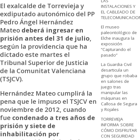
LAS
El exalcalde de Torrevieja y
INSTALACIONES Y
EL CABLEADO DE
exdiputado autonómico del PP
TELECOMUNICACIO
Pedro Ángel Hernández
El museo
Mateo
deberá ingresar en
paleontológico de
prisión antes del 31 de julio
,
Elche inaugura la
exposición
según la providencia que ha
“Capturando el
dictado este martes el
pasado”
Tribunal Superior de Justicia
La Guardia Civil
de la Comunitat Valenciana
desarticula un
grupo que robaba
(TSJCV).
en salones de
juego tras
Hernández Mateo cumplirá la
manipular las
máquinas en
pena que le impuso el TSJCV en
Callosa de Segura
noviembre de 2012, cuando
y Rojales
fue
condenado a tres años de
TORREVIEJA
prisión y siete de
INFORMA SOBRE
CÓMO DISFRUTAR
inhabilitación por
CON SEGURIDAD