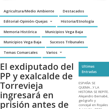
Agricultura/Medio Ambiente
Destacados
Editorial-Opinión-Quejas
Historia/Etnología
Memoria Histórica
Municipios Vega Baja
Municipios Vega Baja
Sucesos Tribunales
Temas Comarcales
Varios
El exdiputado del
Ultimas
Entradas
PP y exalcalde de
Torrevieja
ESPAÑA SE
QUEMA…Y LA
ingresará en
HISTORIA SE REPITE.
Alejandro Bernabé,
geógrafo y
prisión antes de
concejal en Rojales