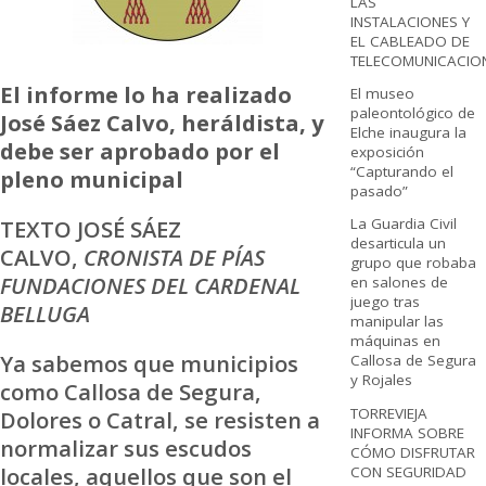
LAS
INSTALACIONES Y
EL CABLEADO DE
TELECOMUNICACIO
El informe lo ha realizado
El museo
paleontológico de
José Sáez Calvo, heráldista, y
Elche inaugura la
debe ser aprobado por el
exposición
“Capturando el
pleno municipal
pasado”
TEXTO JOSÉ SÁEZ
La Guardia Civil
desarticula un
CALVO,
CRONISTA DE PÍAS
grupo que robaba
FUNDACIONES DEL CARDENAL
en salones de
juego tras
BELLUGA
manipular las
máquinas en
Ya sabemos que municipios
Callosa de Segura
y Rojales
como Callosa de Segura,
TORREVIEJA
Dolores o Catral, se resisten a
INFORMA SOBRE
normalizar sus escudos
CÓMO DISFRUTAR
locales, aquellos que son el
CON SEGURIDAD