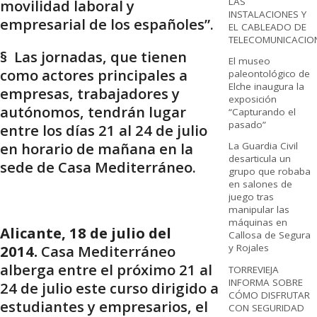
LAS
movilidad laboral y
INSTALACIONES Y
empresarial de los españoles”.
EL CABLEADO DE
TELECOMUNICACIO
§ Las jornadas, que tienen
El museo
como actores principales a
paleontológico de
Elche inaugura la
empresas, trabajadores y
exposición
autónomos, tendrán lugar
“Capturando el
pasado”
entre los días 21 al 24 de julio
en horario de mañana en la
La Guardia Civil
desarticula un
sede de Casa Mediterráneo.
grupo que robaba
en salones de
juego tras
manipular las
máquinas en
Alicante, 18 de julio del
Callosa de Segura
2014.
Casa Mediterráneo
y Rojales
alberga entre el próximo 21 al
TORREVIEJA
INFORMA SOBRE
24 de julio este curso dirigido a
CÓMO DISFRUTAR
estudiantes y empresarios, el
CON SEGURIDAD