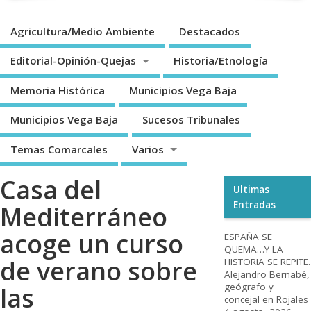
Agricultura/Medio Ambiente
Destacados
Editorial-Opinión-Quejas
Historia/Etnología
Memoria Histórica
Municipios Vega Baja
Municipios Vega Baja
Sucesos Tribunales
Temas Comarcales
Varios
Casa del
Ultimas
Entradas
Mediterráneo
acoge un curso
ESPAÑA SE
QUEMA…Y LA
de verano sobre
HISTORIA SE REPITE.
Alejandro Bernabé,
geógrafo y
las
concejal en Rojales