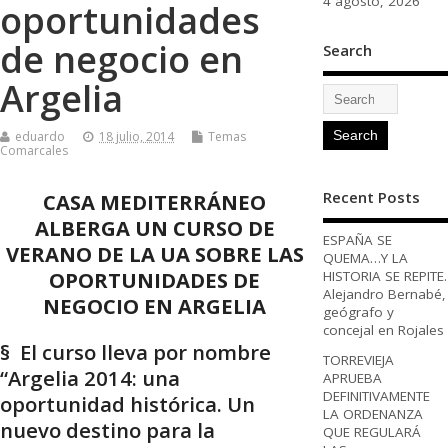
4 agosto, 2026
oportunidades
de negocio en
Search
Argelia
eduardo
18 julio, 2014
Temas
Comarcales
Recent Posts
CASA MEDITERRÁNEO
ALBERGA UN CURSO DE
ESPAÑA SE
VERANO DE LA UA SOBRE LAS
QUEMA…Y LA
OPORTUNIDADES DE
HISTORIA SE REPITE.
Alejandro Bernabé,
NEGOCIO EN ARGELIA
geógrafo y
concejal en Rojales
§ El curso lleva por nombre
TORREVIEJA
“Argelia 2014: una
APRUEBA
DEFINITIVAMENTE
oportunidad histórica. Un
LA ORDENANZA
nuevo destino para la
QUE REGULARÁ