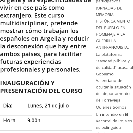
participativos
vivir en ese país como
JORNADAS DE
extranjero. Este curso
MEMORIA
HISTÓRICA VIENTO
multidisciplinar, pretende
DEL PUEBLO EN
mostrar cómo trabajan los
HOMENAJE A LA
españoles en Argelia y reducir
GUERRILLA
la desconexión que hay entre
ANTIFRANQUISTA.
ambos países, para facilitar
La plataforma
futuras experiencias
“sanidad pública y
de calidad” acusa al
profesionales y personales.
Gobierno
Valenciano de
INAUGURACIÓN Y
ocultar la situación
PRESENTACIÓN DEL CURSO
del departamento
de Torrevieja
Día:
Lunes, 21 de julio
Quienes Somos
Un incendio en El
Hora:
9.00h
Recorral de Rojales
es extinguido