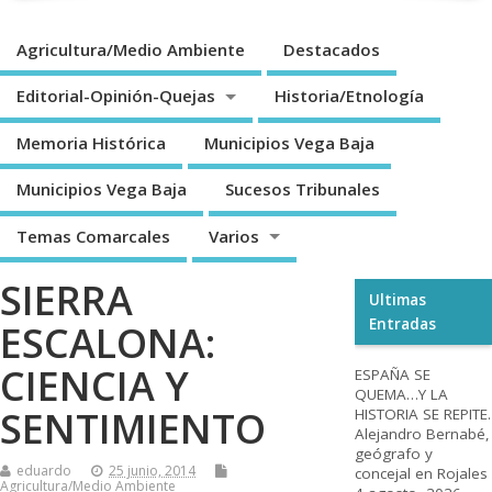
Agricultura/Medio Ambiente
Destacados
Editorial-Opinión-Quejas
Historia/Etnología
Memoria Histórica
Municipios Vega Baja
Municipios Vega Baja
Sucesos Tribunales
Temas Comarcales
Varios
SIERRA
Ultimas
Entradas
ESCALONA:
CIENCIA Y
ESPAÑA SE
QUEMA…Y LA
SENTIMIENTO
HISTORIA SE REPITE.
Alejandro Bernabé,
geógrafo y
eduardo
25 junio, 2014
concejal en Rojales
Agricultura/Medio Ambiente