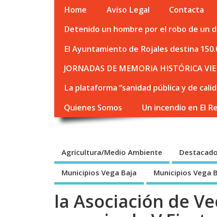
Home
Aviso Legal
Contacta
Detenido un hombre por el robo de un de
El Ayuntamiento de Rojales destina 150.
JORNADAS DE MEMORIA HISTÓRICA VIE
La plataforma “sanidad pública y de cali
Quienes Somos
Un incendio en El R
Agricultura/Medio Ambiente
Destacad
Municipios Vega Baja
Municipios Vega 
la Asociación de V