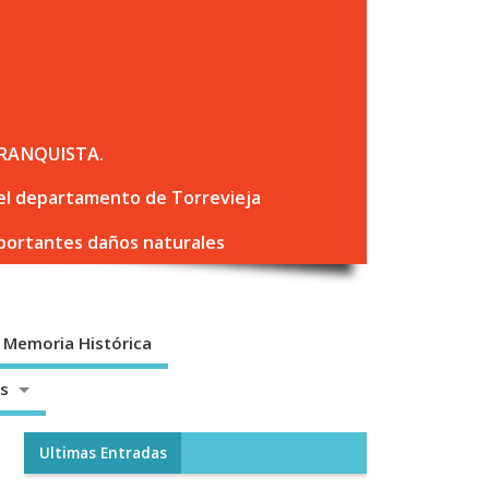
RANQUISTA.
 del departamento de Torrevieja
mportantes daños naturales
Memoria Histórica
os
Ultimas Entradas