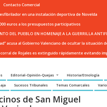
Contacto Comercial
sfibrilador en una instalación deportiva de Novelda
000 euros a los presupuestos participativos
NTO DEL PUEBLO EN HOMENAJE A LA GUERRILLA ANTIF
dad” acusa al Gobierno Valenciano de ocultar la situación
ecorral de Rojales es extinguido rápidamente evitando i
os
Editorial-Opinión-Quejas
Historia/Etnología
Baja
Sucesos Tribunales
Temas Comarcales
Vari
ecinos de San Miguel