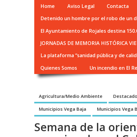
Home
Aviso Legal
Contacta
Detenido un hombre por el robo de un de
El Ayuntamiento de Rojales destina 150.
JORNADAS DE MEMORIA HISTÓRICA VIE
La plataforma “sanidad pública y de cali
Quienes Somos
Un incendio en El R
Agricultura/Medio Ambiente
Destacad
Municipios Vega Baja
Municipios Vega 
Semana de la orien