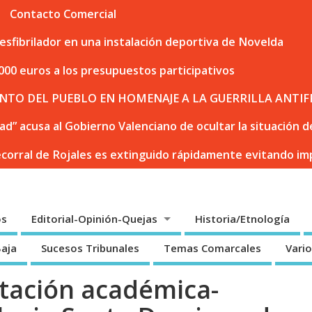
Contacto Comercial
sfibrilador en una instalación deportiva de Novelda
000 euros a los presupuestos participativos
NTO DEL PUEBLO EN HOMENAJE A LA GUERRILLA ANTIF
dad” acusa al Gobierno Valenciano de ocultar la situación
ecorral de Rojales es extinguido rápidamente evitando i
os
Editorial-Opinión-Quejas
Historia/Etnología
Baja
Sucesos Tribunales
Temas Comarcales
Vari
tación académica-