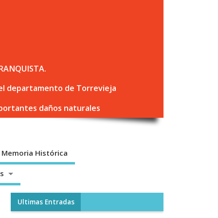
RANQUISTA.
 del departamento de Torrevieja
mportantes daños naturales
Memoria Histórica
os
Ultimas Entradas