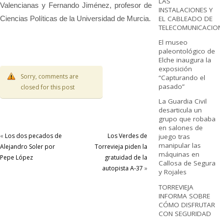
LAS
Valencianas y Fernando Jiménez, profesor de
INSTALACIONES Y
Ciencias Políticas de la Universidad de Murcia.
EL CABLEADO DE
TELECOMUNICACIO
El museo
paleontológico de
Elche inaugura la
exposición
Sorry, comments are
“Capturando el
pasado”
closed for this post
La Guardia Civil
desarticula un
grupo que robaba
en salones de
«
Los dos pecados de
Los Verdes de
juego tras
manipular las
Alejandro Soler por
Torrevieja piden la
máquinas en
Pepe López
gratuidad de la
Callosa de Segura
autopista A-37
»
y Rojales
TORREVIEJA
INFORMA SOBRE
CÓMO DISFRUTAR
CON SEGURIDAD