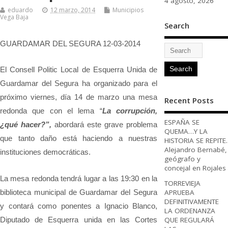
4 agosto, 2026
eduardo
12 marzo, 2014
Municipios
Vega Baja
Search
GUARDAMAR DEL SEGURA 12-03-2014
El Consell Politic Local de Esquerra Unida de
Guardamar del Segura ha organizado para el
próximo viernes, día 14 de marzo una mesa
Recent Posts
redonda que con el lema “
La corrupción,
ESPAÑA SE
¿qué hacer?”,
abordará este grave problema
QUEMA…Y LA
que tanto daño está haciendo a nuestras
HISTORIA SE REPITE.
Alejandro Bernabé,
instituciones democráticas.
geógrafo y
concejal en Rojales
La mesa redonda tendrá lugar a las 19:30 en la
TORREVIEJA
biblioteca municipal de Guardamar del Segura
APRUEBA
DEFINITIVAMENTE
y contará como ponentes a Ignacio Blanco,
LA ORDENANZA
Diputado de Esquerra
u
nida en las Cortes
QUE REGULARÁ