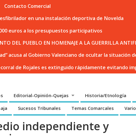
Contacto Comercial
sfibrilador en una instalación deportiva de Novelda
000 euros a los presupuestos participativos
NTO DEL PUEBLO EN HOMENAJE A LA GUERRILLA ANTIF
dad” acusa al Gobierno Valenciano de ocultar la situación
ecorral de Rojales es extinguido rápidamente evitando i
os
Editorial-Opinión-Quejas
Historia/Etnología
Baja
Sucesos Tribunales
Temas Comarcales
Vari
edio independiente y