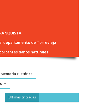
RANQUISTA.
 del departamento de Torrevieja
mportantes daños naturales
Memoria Histórica
os
Ultimas Entradas