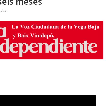
seis meses
uejas