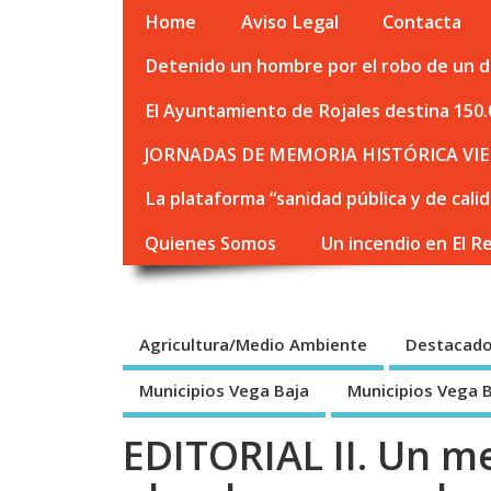
Home
Aviso Legal
Contacta
Detenido un hombre por el robo de un de
El Ayuntamiento de Rojales destina 150.
JORNADAS DE MEMORIA HISTÓRICA VIE
La plataforma “sanidad pública y de cali
Quienes Somos
Un incendio en El R
Agricultura/Medio Ambiente
Destacad
Municipios Vega Baja
Municipios Vega 
EDITORIAL II. Un m