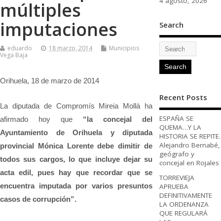
4 agosto, 2026
múltiples
imputaciones
Search
eduardo
18 marzo, 2014
Municipios
Vega Baja
Orihuela, 18 de marzo de 2014
Recent Posts
La diputada de Compromís Mireia Mollà ha
ESPAÑA SE
afirmado hoy que
“la concejal del
QUEMA…Y LA
Ayuntamiento de Orihuela y diputada
HISTORIA SE REPITE.
Alejandro Bernabé,
provincial Mónica Lorente debe dimitir de
geógrafo y
todos sus cargos, lo que incluye dejar su
concejal en Rojales
acta edil, pues hay que recordar que se
TORREVIEJA
encuentra imputada por varios presuntos
APRUEBA
DEFINITIVAMENTE
casos de corrupción”.
LA ORDENANZA
QUE REGULARÁ