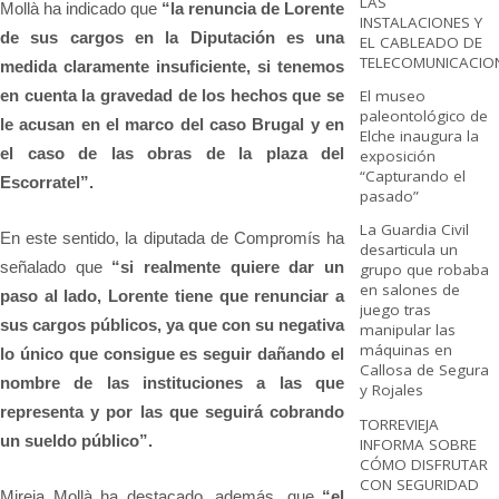
LAS
Mollà ha indicado que
“la renuncia de Lorente
INSTALACIONES Y
de sus cargos en la Diputación es una
EL CABLEADO DE
TELECOMUNICACIO
medida claramente insuficiente, si tenemos
en cuenta la gravedad de los hechos que se
El museo
paleontológico de
le acusan en el marco del caso Brugal y en
Elche inaugura la
el caso de las obras de la plaza del
exposición
“Capturando el
Escorratel”.
pasado”
La Guardia Civil
En este sentido, la diputada de Compromís ha
desarticula un
señalado que
“si realmente quiere dar un
grupo que robaba
en salones de
paso al lado, Lorente tiene que renunciar a
juego tras
sus cargos públicos, ya que con su negativa
manipular las
máquinas en
lo único que consigue es seguir dañando el
Callosa de Segura
nombre de las instituciones a las que
y Rojales
representa y por las que seguirá cobrando
TORREVIEJA
un sueldo público”.
INFORMA SOBRE
CÓMO DISFRUTAR
CON SEGURIDAD
Mireia Mollà ha destacado, además, que
“el