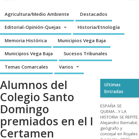
Agricultura/Medio Ambiente
Destacados
Editorial-Opinión-Quejas
Historia/Etnología
Memoria Histórica
Municipios Vega Baja
Municipios Vega Baja
Sucesos Tribunales
Temas Comarcales
Varios
Alumnos del
Ultimas
Entradas
Colegio Santo
Domingo
ESPAÑA SE
QUEMA…Y LA
premiados en el I
HISTORIA SE REPITE.
Alejandro Bernabé,
geógrafo y
Certamen
concejal en Rojales