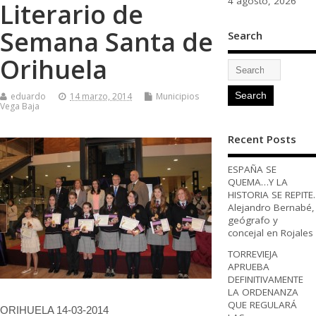
4 agosto, 2026
Literario de
Semana Santa de
Search
Orihuela
eduardo
14 marzo, 2014
Municipios
Vega Baja
Recent Posts
ESPAÑA SE
QUEMA…Y LA
HISTORIA SE REPITE.
Alejandro Bernabé,
geógrafo y
concejal en Rojales
TORREVIEJA
APRUEBA
DEFINITIVAMENTE
LA ORDENANZA
QUE REGULARÁ
ORIHUELA 14-03-2014