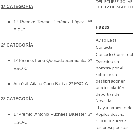
DEL ECLIPSE SOLAR
1ª CATEGORÍA
DEL 12 DE AGOSTO
1º Premio: Teresa Jiménez López. 5º
Pages
E.P.-C.
Aviso Legal
2ª CATEGORÍA
Contacta
Contacto Comercial
1º Premio: Irene Quesada Sarmiento. 2º
Detenido un
hombre por el
ESO-C.
robo de un
desfibrilador en
Accésit: Aitana Cano Barba. 2º ESO-A.
una instalación
deportiva de
3ª CATEGORÍA
Novelda
El Ayuntamiento de
1º Premio: Antonio Puchaes Ballester. 3º
Rojales destina
150.000 euros a
ESO-C.
los presupuestos