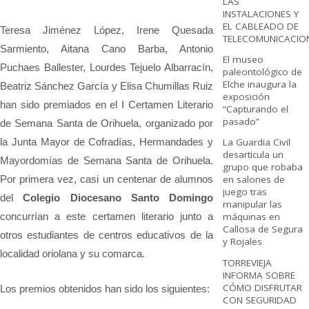
LAS
INSTALACIONES Y
EL CABLEADO DE
Teresa Jiménez López, Irene Quesada
TELECOMUNICACIO
Sarmiento, Aitana Cano Barba, Antonio
El museo
Puchaes Ballester, Lourdes Tejuelo Albarracín,
paleontológico de
Elche inaugura la
Beatriz Sánchez García y Elisa Chumillas Ruiz
exposición
han sido premiados en el I Certamen Literario
“Capturando el
pasado”
de Semana Santa de Orihuela, organizado por
la Junta Mayor de Cofradías, Hermandades y
La Guardia Civil
desarticula un
Mayordomías de Semana Santa de Orihuela.
grupo que robaba
Por primera vez, casi un centenar de alumnos
en salones de
juego tras
del
Colegio Diocesano Santo Domingo
manipular las
concurrían a este certamen literario junto a
máquinas en
Callosa de Segura
otros estudiantes de centros educativos de la
y Rojales
localidad oriolana y su comarca.
TORREVIEJA
INFORMA SOBRE
CÓMO DISFRUTAR
Los premios obtenidos han sido los siguientes:
CON SEGURIDAD