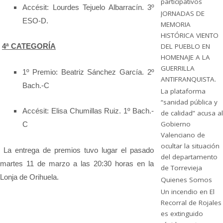
participativos
Accésit: Lourdes Tejuelo Albarracín. 3º
JORNADAS DE
ESO-D.
MEMORIA
HISTÓRICA VIENTO
DEL PUEBLO EN
4ª CATEGORÍA
HOMENAJE A LA
GUERRILLA
1º Premio: Beatriz Sánchez García. 2º
ANTIFRANQUISTA.
Bach.-C
La plataforma
“sanidad pública y
Accésit: Elisa Chumillas Ruiz. 1º Bach.-
de calidad” acusa al
Gobierno
C
Valenciano de
ocultar la situación
La entrega de premios tuvo lugar el pasado
del departamento
martes 11 de marzo a las 20:30 horas en la
de Torrevieja
Lonja de Orihuela.
Quienes Somos
Un incendio en El
Recorral de Rojales
es extinguido