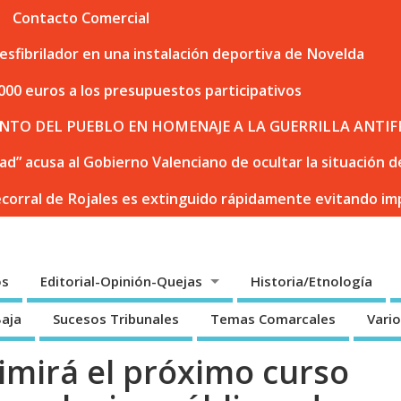
Contacto Comercial
sfibrilador en una instalación deportiva de Novelda
000 euros a los presupuestos participativos
NTO DEL PUEBLO EN HOMENAJE A LA GUERRILLA ANTIF
dad” acusa al Gobierno Valenciano de ocultar la situación
ecorral de Rojales es extinguido rápidamente evitando i
os
Editorial-Opinión-Quejas
Historia/Etnología
Baja
Sucesos Tribunales
Temas Comarcales
Vari
rimirá el próximo curso