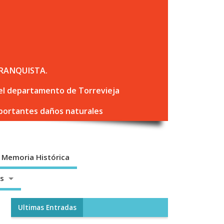
RANQUISTA.
 del departamento de Torrevieja
mportantes daños naturales
Memoria Histórica
os
Ultimas Entradas