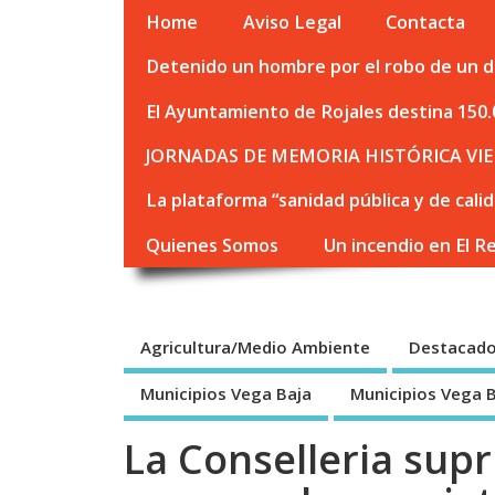
Home
Aviso Legal
Contacta
Detenido un hombre por el robo de un de
El Ayuntamiento de Rojales destina 150.
JORNADAS DE MEMORIA HISTÓRICA VIE
La plataforma “sanidad pública y de cali
Quienes Somos
Un incendio en El R
Agricultura/Medio Ambiente
Destacad
Municipios Vega Baja
Municipios Vega 
La Conselleria sup