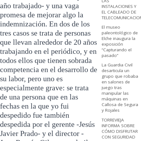
LAS
año trabajado- y una vaga
INSTALACIONES Y
EL CABLEADO DE
promesa de mejorar algo la
TELECOMUNICACIO
indemnización. En dos de los
El museo
tres casos se trata de personas
paleontológico de
Elche inaugura la
que llevan alrededor de 20 años
exposición
“Capturando el
trabajando en el periódico, y en
pasado”
todos ellos que tienen sobrada
La Guardia Civil
competencia en el desarrollo de
desarticula un
grupo que robaba
su labor, pero uno es
en salones de
especialmente grave: se trata
juego tras
manipular las
de una persona que en las
máquinas en
Callosa de Segura
fechas en la que yo fui
y Rojales
despedido fue también
TORREVIEJA
despedida por el gerente -Jesús
INFORMA SOBRE
CÓMO DISFRUTAR
Javier Prado- y el director -
CON SEGURIDAD