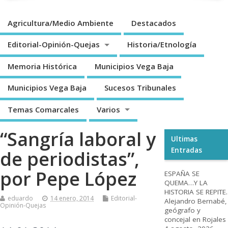
Agricultura/Medio Ambiente
Destacados
Editorial-Opinión-Quejas
Historia/Etnología
Memoria Histórica
Municipios Vega Baja
Municipios Vega Baja
Sucesos Tribunales
Temas Comarcales
Varios
“Sangría laboral y
Ultimas
Entradas
de periodistas”,
por Pepe López
ESPAÑA SE
QUEMA…Y LA
HISTORIA SE REPITE.
eduardo
14 enero, 2014
Editorial-
Alejandro Bernabé,
Opinión-Quejas
geógrafo y
concejal en Rojales