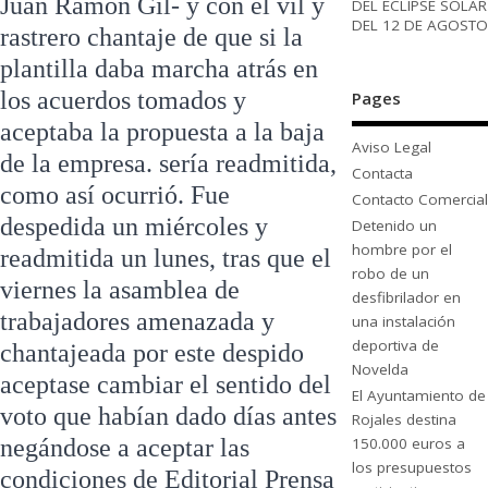
Juan Ramón Gil- y con el vil y
DEL ECLIPSE SOLAR
DEL 12 DE AGOSTO
rastrero chantaje de que si la
plantilla daba marcha atrás en
los acuerdos tomados y
Pages
aceptaba la propuesta a la baja
Aviso Legal
de la empresa. sería readmitida,
Contacta
como así ocurrió. Fue
Contacto Comercial
despedida un miércoles y
Detenido un
hombre por el
readmitida un lunes, tras que el
robo de un
viernes la asamblea de
desfibrilador en
trabajadores amenazada y
una instalación
deportiva de
chantajeada por este despido
Novelda
aceptase cambiar el sentido del
El Ayuntamiento de
voto que habían dado días antes
Rojales destina
150.000 euros a
negándose a aceptar las
los presupuestos
condiciones de Editorial Prensa