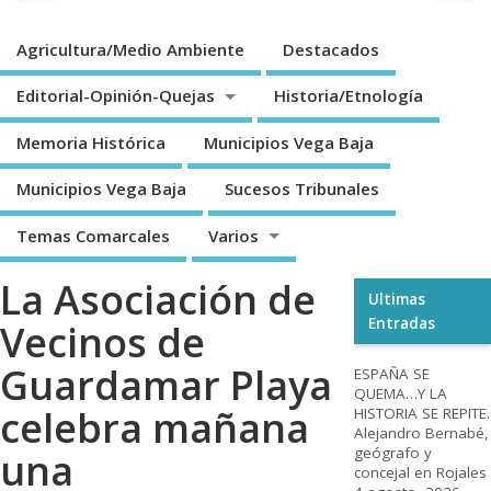
Agricultura/Medio Ambiente
Destacados
Editorial-Opinión-Quejas
Historia/Etnología
Memoria Histórica
Municipios Vega Baja
Municipios Vega Baja
Sucesos Tribunales
Temas Comarcales
Varios
La Asociación de
Ultimas
Entradas
Vecinos de
Guardamar Playa
ESPAÑA SE
QUEMA…Y LA
celebra mañana
HISTORIA SE REPITE.
Alejandro Bernabé,
geógrafo y
una
concejal en Rojales