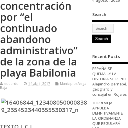
4 agosto, 2026
concentración
por “el
Search
continuado
abandono
administrativo”
Recent Posts
de la zona de la
playa Babilonia
ESPAÑA SE
QUEMA…Y LA
HISTORIA SE REPITE.
eduardo
14 abril, 2017
Municipios Vega
Alejandro Bernabé,
Baja
geógrafo y
concejal en Rojales
TORREVIEJA
APRUEBA
DEFINITIVAMENTE
LA ORDENANZA
QUE REGULARÁ
TEXTO L.C.I.