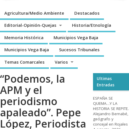
Agricultura/Medio Ambiente
Destacados
Editorial-Opinión-Quejas
Historia/Etnología
Memoria Histórica
Municipios Vega Baja
Municipios Vega Baja
Sucesos Tribunales
Temas Comarcales
Varios
“ Podemos, la
Ultimas
Entradas
APM y el
periodismo
ESPAÑA SE
QUEMA…Y LA
apaleado”. Pepe
HISTORIA SE REPITE.
Alejandro Bernabé,
geógrafo y
López, Periodista
concejal en Rojales