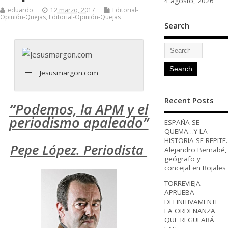
4 agosto, 2026
eduardo
12 marzo, 2017
Editorial-
Opinión-Quejas
,
Editorial-Opinión-Quejas
Search
Jesusmargon.com
Recent Posts
“
Podemos, la APM y el
periodismo apaleado”
ESPAÑA SE
QUEMA…Y LA
HISTORIA SE REPITE.
Pepe López. Periodista
Alejandro Bernabé,
geógrafo y
concejal en Rojales
TORREVIEJA
APRUEBA
DEFINITIVAMENTE
LA ORDENANZA
QUE REGULARÁ