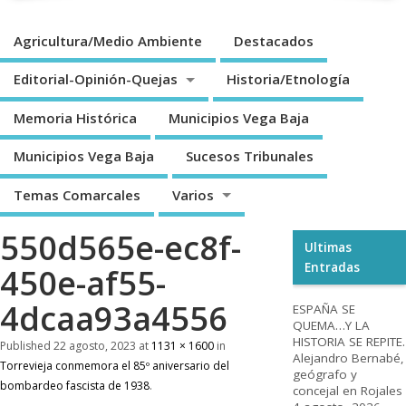
Agricultura/Medio Ambiente
Destacados
Editorial-Opinión-Quejas
Historia/Etnología
Memoria Histórica
Municipios Vega Baja
Municipios Vega Baja
Sucesos Tribunales
Temas Comarcales
Varios
550d565e-ec8f-
Ultimas
Entradas
450e-af55-
4dcaa93a4556
ESPAÑA SE
QUEMA…Y LA
HISTORIA SE REPITE.
Published
22 agosto, 2023
at
1131 × 1600
in
Alejandro Bernabé,
Torrevieja conmemora el 85º aniversario del
geógrafo y
bombardeo fascista de 1938
.
concejal en Rojales