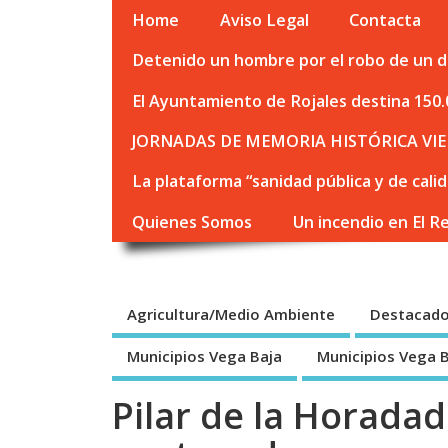
Home
Aviso Legal
Contacta
Detenido un hombre por el robo de un de
El Ayuntamiento de Rojales destina 150.
JORNADAS DE MEMORIA HISTÓRICA VIE
La plataforma “sanidad pública y de cali
Quienes Somos
Un incendio en El R
Agricultura/Medio Ambiente
Destacad
Municipios Vega Baja
Municipios Vega 
Pilar de la Horadad