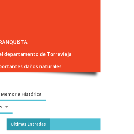
RANQUISTA.
 del departamento de Torrevieja
mportantes daños naturales
Memoria Histórica
os
Ultimas Entradas