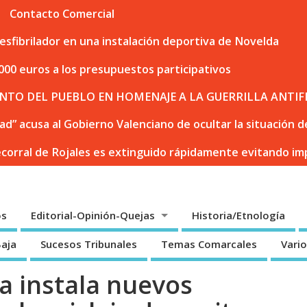
Contacto Comercial
sfibrilador en una instalación deportiva de Novelda
000 euros a los presupuestos participativos
NTO DEL PUEBLO EN HOMENAJE A LA GUERRILLA ANTIF
dad” acusa al Gobierno Valenciano de ocultar la situación
ecorral de Rojales es extinguido rápidamente evitando i
os
Editorial-Opinión-Quejas
Historia/Etnología
Baja
Sucesos Tribunales
Temas Comarcales
Vari
a instala nuevos