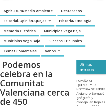
Agricultura/Medio Ambiente
Destacados
Editorial-Opinión-Quejas
Historia/Etnología
Memoria Histórica
Municipios Vega Baja
Municipios Vega Baja
Sucesos Tribunales
Temas Comarcales
Varios
Podemos
Ultimas
Entradas
celebra en la
Comunitat
ESPAÑA SE
QUEMA…Y LA
Valenciana cerca
HISTORIA SE REPITE.
Alejandro Bernabé,
geógrafo y
de 450
concejal en Rojales