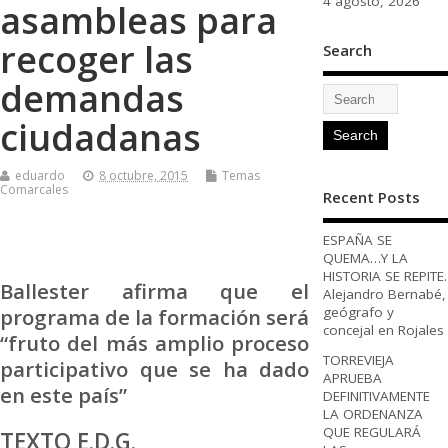
4 agosto, 2026
asambleas para
recoger las
Search
demandas
ciudadanas
eduardo
8 octubre, 2015
Temas
Comarcales
Recent Posts
ESPAÑA SE
QUEMA…Y LA
HISTORIA SE REPITE.
Ballester afirma que el
Alejandro Bernabé,
geógrafo y
programa de la formación será
concejal en Rojales
“fruto del más amplio proceso
TORREVIEJA
participativo que se ha dado
APRUEBA
en este país”
DEFINITIVAMENTE
LA ORDENANZA
QUE REGULARÁ
TEXTO E.D.G.