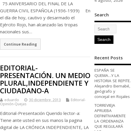
4 agosto, 2026
75 ANIVERSARIO DEL FINAL DE LA
GUERRA CIVIL ESPAÑOLA (1936-1939) En
Search
el día de hoy, cautivo y desarmado el
Ejército Rojo, han alcanzado las tropas
nacionales sus…
Continue Reading
Recent Posts
EDITORIAL-
ESPAÑA SE
PRESENTACIÓN. UN MEDIO
QUEMA…Y LA
PLURAL,INDEPENDIENTE Y
HISTORIA SE REPITE.
Alejandro Bernabé,
CIUDADANO-A
geógrafo y
concejal en Rojales
eduardo
30 diciembre, 2013
Editorial-
Opinión-Quejas
TORREVIEJA
APRUEBA
Editorial-Presentación Querido lector-a:
DEFINITIVAMENTE
Tiene ante usted en sus manos la pagina
LA ORDENANZA
QUE REGULARÁ
digital de LA CRÓNICA INDEPENDIENTE, LA