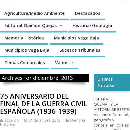
Agricultura/Medio Ambiente
Destacados
Editorial-Opinión-Quejas
Historia/Etnología
Memoria Histórica
Municipios Vega Baja
Municipios Vega Baja
Sucesos Tribunales
Temas Comarcales
Varios
Archives for diciembre, 2013
Ultimas
Entradas
75 ANIVERSARIO DEL
ESPAÑA SE
FINAL DE LA GUERRA CIVIL
QUEMA…Y LA
ESPAÑOLA (1936-1939)
HISTORIA SE REPITE.
Alejandro Bernabé,
geógrafo y
eduardo
31 diciembre, 2013
Memoria
Histórica
concejal en Rojales